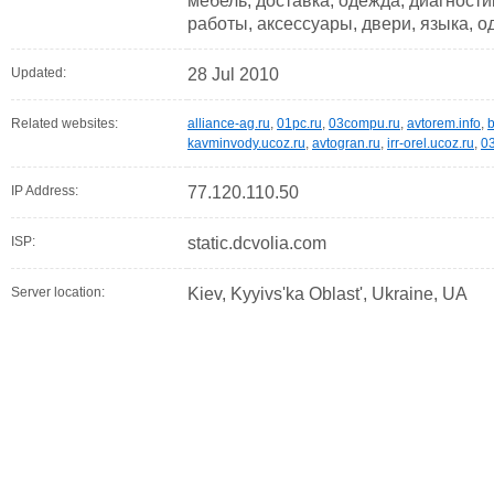
мебель, доставка, одежда, диагности
работы, аксессуары, двери, языка, о
Updated:
28 Jul 2010
Related websites:
alliance-ag.ru
,
01pc.ru
,
03compu.ru
,
avtorem.info
,
b
kavminvody.ucoz.ru
,
avtogran.ru
,
irr-orel.ucoz.ru
,
0
IP Address:
77.120.110.50
ISP:
static.dcvolia.com
Server location:
Kiev, Kyyivs'ka Oblast', Ukraine, UA