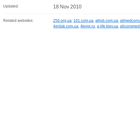
Updated:
18 Nov 2010
Related websites:
250.org.ua
,
101.com.ua
,
alljob.com.ua
,
allmedcons
4erdak.com.ua
,
4knigi.ru
,
a-life.kiev.ua
,
allconsmed