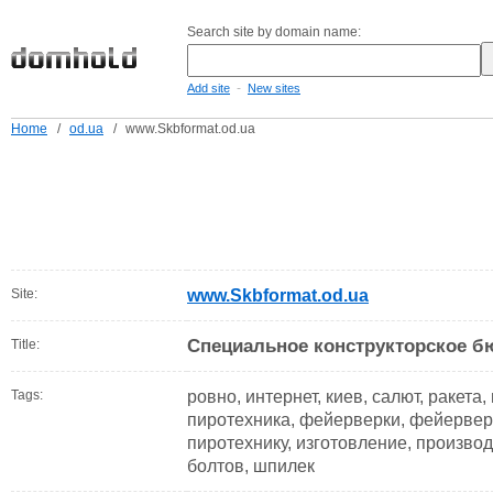
Search site by domain name:
-
Add site
New sites
Home
/
od.ua
/
www.Skbformat.od.ua
Site:
www.Skbformat.od.ua
Специальное конструкторское б
Title:
Tags:
ровно, интернет, киев, салют, ракета,
пиротехника, фейерверки, фейерверк
пиротехнику, изготовление, производ
болтов, шпилек