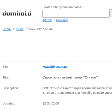
Search site by domain name:
-
Add site
New sites
Home
/
od.ua
/
www.Stikon.od.ua
Site:
www.Stikon.od.ua
Строительная компания "Стикон"
Title:
Description:
ООО "Стикон" в настоящее время является крупн
которая строит жилье для людей с разным уров
Updated:
12 Oct 2008